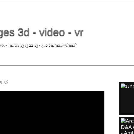
es 3d - video - vr
 - Tel: 06 63 13 22 63 - lylo.perreau@free.fr
ARTI
9:56