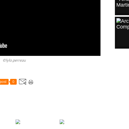
©lylo.perreau
post
0