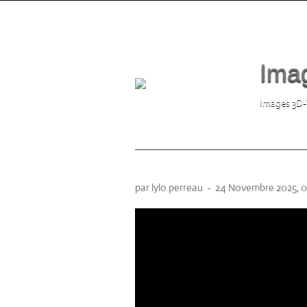
Imag
Images 3D-VR
Maquette Unreal Engine
par lylo.perreau
-
24 Novembre 2025, 0